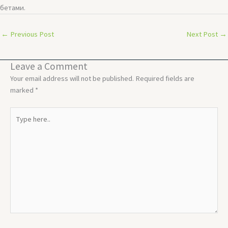
бетами.
←
Previous Post
Next Post
→
Leave a Comment
Your email address will not be published.
Required fields are
marked
*
Type
here..