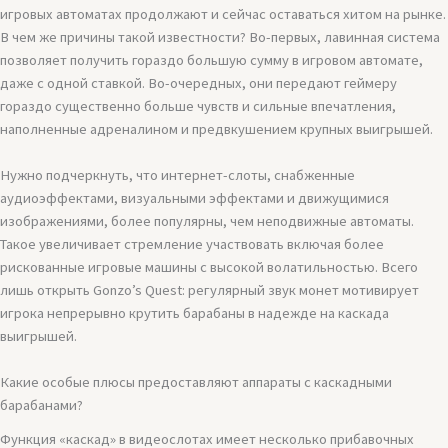
игровых автоматах продолжают и сейчас оставаться хитом на рынке.
В чем же причины такой известности? Во-первых, лавинная система
позволяет получить гораздо большую сумму в игровом автомате,
даже с одной ставкой. Во-очередных, они передают геймеру
гораздо существенно больше чувств и сильные впечатления,
наполненные адреналином и предвкушением крупных выигрышей.
Нужно подчеркнуть, что интернет-слоты, снабженные
аудиоэффектами, визуальными эффектами и движущимися
изображениями, более популярны, чем неподвижные автоматы.
Такое увеличивает стремление участвовать включая более
рискованные игровые машины с высокой волатильностью. Всего
лишь открыть Gonzo’s Quest: регулярный звук монет мотивирует
игрока непрерывно крутить барабаны в надежде на каскада
выигрышей.
Какие особые плюсы предоставляют аппараты с каскадными
барабанами?
Функция «каскад» в видеослотах имеет несколько прибавочных