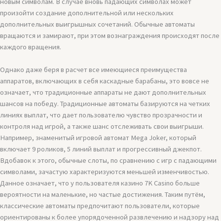
новым символам. В случае вновь падающих символах может
произойти создание дополнительной или нескольких
дополнительных выигрышных сочетаний. Обычные автоматы
вращаются и замирают, при этом вознаграждения происходят после
каждого вращения.
Однако даже беря в расчет все имеющиеся преимущества
аппаратов, включающих в себя каскадные барабаны, это вовсе не
означает, что традиционные аппараты не дают дополнительных
шансов на победу. Традиционные автоматы базируются на четких
линиях выплат, что дает пользователю чувство прозрачности и
контроля над игрой, а также шанс отслеживать свои выигрыши.
Например, знаменитый игровой автомат Mega Joker, который
включает 9 роликов, 5 линий выплат и прогрессивный джекпот.
Вдобавок к этого, обычные слоты, по сравнению с игр с падающими
символами, зачастую характеризуются меньшей изменчивостью.
Данное означает, что у пользователя казино 7K Casino больше
вероятности на маленькие, но частые достижения. Таким путём,
классические автоматы предпочитают пользователи, которые
ориентированы к более упорядоченной развлечению и надзору над