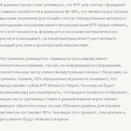
В данном случае стоит упомянуть, что RTP для слотов с функцией
«лавина» колеблется в диапазоне 96–98%, что является достаточно
высоким значением для онлайн-слотов. Определенные автоматы с
каскадными катушками имеют весьма высоким RTP. Важно помнить,
что этот показатель формируется на основе математического
расчета и показывает, на какой выигрыш может рассчитывать
каждый участник в долгосрочной перспективе.
Постижение упомянутого термина по-настоящему имеет
значительное влияние, так как, по информации исследованиям,
значительному числу клиентам виртуальных казино с бонусами, он
туманен. Скажем, 32% опрошенных игроков не понимают, что
представляет собой RTP (Return to Player). Поэтому не будет
излишним еще раз подчеркнуть, что процент возврата отображает,
какую часть сделанных ставок в данной машине игрок сможет
вернуть обратно в конце сессии. Обычное уровень для игровых
автоматов составляет 95%. Чем выше этот процент, тем крупнее и
регулярнее будут появляться призы.