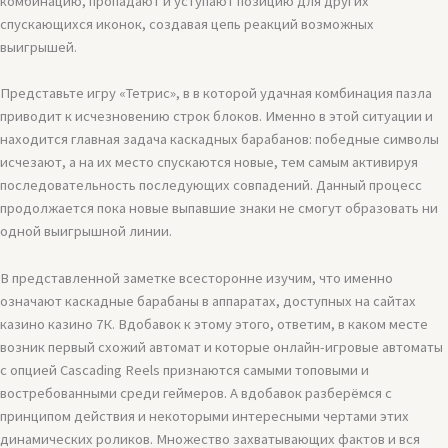
комбинацию, пропадают и уступают позицию для других
спускающихся иконок, создавая цепь реакций возможных
выигрышей.
Представьте игру «Тетрис», в в которой удачная комбинация пазла
приводит к исчезновению строк блоков. Именно в этой ситуации и
находится главная задача каскадных барабанов: победные символы
исчезают, а на их место спускаются новые, тем самым активируя
последовательность последующих совпадений. Данный процесс
продолжается пока новые выпавшие знаки не смогут образовать ни
одной выигрышной линии.
В представленной заметке всесторонне изучим, что именно
означают каскадные барабаны в аппаратах, доступных на сайтах
казино казино 7К. Вдобавок к этому этого, ответим, в каком месте
возник первый схожий автомат и которые онлайн-игровые автоматы
с опцией Cascading Reels признаются самыми топовыми и
востребованными среди геймеров. А вдобавок разберёмся с
принципом действия и некоторыми интересными чертами этих
динамических роликов. Множество захватывающих фактов и вся