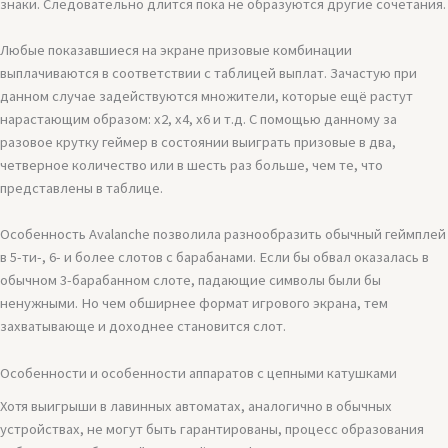
знаки. Следовательно длится пока не образуются другие сочетания.
Любые показавшиеся на экране призовые комбинации
выплачиваются в соответствии с таблицей выплат. Зачастую при
данном случае задействуются множители, которые ещё растут
нарастающим образом: х2, х4, х6 и т.д. С помощью данному за
разовое крутку геймер в состоянии выиграть призовые в два,
четверное количество или в шесть раз больше, чем те, что
представлены в таблице.
Особенность Avalanche позволила разнообразить обычный геймплей
в 5-ти-, 6- и более слотов с барабанами. Если бы обвал оказалась в
обычном 3-барабанном слоте, падающие символы были бы
ненужными. Но чем обширнее формат игрового экрана, тем
захватывающе и доходнее становится слот.
Особенности и особенности аппаратов с цепными катушками
Хотя выигрыши в лавинных автоматах, аналогично в обычных
устройствах, не могут быть гарантированы, процесс образования