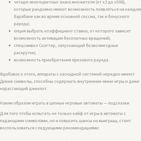
четыре многоцветных знака множителя (от х2 до х500),
которые рандомно имеют возможность появляться на каждом
барабане как во время основной сессии, так и бонусного
раунда;
опция выбрать коэффициент ставки, от которого зависит
возможность активации бесплатных вращений;
спецсимвол Скаттер, запускающий безвозмездные
раскрутки;
возможность приобретения призового раунда.
Вдобавок к этого, аппараты с каскадной системой нередко имеют
Дикие символы, способны содержать внутренние мини-игры и даже
нарастающий джекпот.
Каким образом играть в цепные игровые автоматы — подсказки
Для того чтобы испытать не только кайф от игры в автоматы с
падающими символами, но и повысить шансы на выигрыш, стоит
воспользоваться следующими рекомендациями: