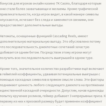
бонусов для игроков онлайн казино 7K Casino, благодаря которым
они стали более захватывающи и желаемы. Кроме графической
привлекательности, когда игрок видит, в какой манере символы
опускаются, исчезают без следа и заменяются свежими, они
предоставляют дополнительные выгоды.
Автоматы, оснащенные функцией Cascading Reels, имеют
дополнительную материальную выгоду. Это обусловлено потому
что последовательность джекпотных сочетаний зачастую
добивается одним бетом. Посредством этому игроки могут
получить всю последовательность выигрышей в одном туре.
Кроме того, значительное количество разработчики ещё включают
в геймплей коэффициенты, удваивая потенциальные выигрыши с
помощью каскадных символов в прямом смысле слова. Эти факторы
поднимают ценность любого следующего джекпота на протяжении
единственной каскадной очередности. Допустим, начав единожды
попытку кручение роликов, геймер добывает 3 непрерывных приза. К
первому из них к призовой размеру будет применен коэффициент