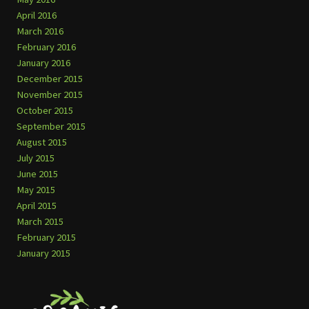
April 2016
March 2016
February 2016
January 2016
December 2015
November 2015
October 2015
September 2015
August 2015
July 2015
June 2015
May 2015
April 2015
March 2015
February 2015
January 2015