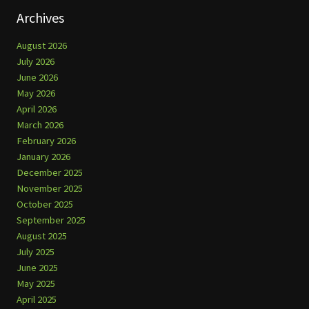
Archives
August 2026
July 2026
June 2026
May 2026
April 2026
March 2026
February 2026
January 2026
December 2025
November 2025
October 2025
September 2025
August 2025
July 2025
June 2025
May 2025
April 2025