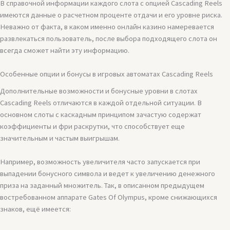
В справочной информации каждого слота с опцией Cascading Reels
имеются данные о расчетном проценте отдачи и его уровне риска.
Неважно от факта, в каком именно онлайн казино намеревается
развлекаться пользователь, после выбора подходящего слота он
всегда сможет найти эту информацию.
Особенные опции и бонусы в игровых автоматах Cascading Reels
Дополнительные возможности и бонусные уровни в слотах
Cascading Reels отличаются в каждой отдельной ситуации. В
основном слоты с каскадным принципом зачастую содержат
коэффициенты и фри раскрутки, что способствует еще
значительным и частым выигрышам.
Например, возможность увеличителя часто запускается при
выпадении бонусного символа и ведет к увеличению денежного
приза на заданный множитель. Так, в описанном предыдущем
востребованном аппарате Gates Of Olympus, кроме снижающихся
знаков, ещё имеется: